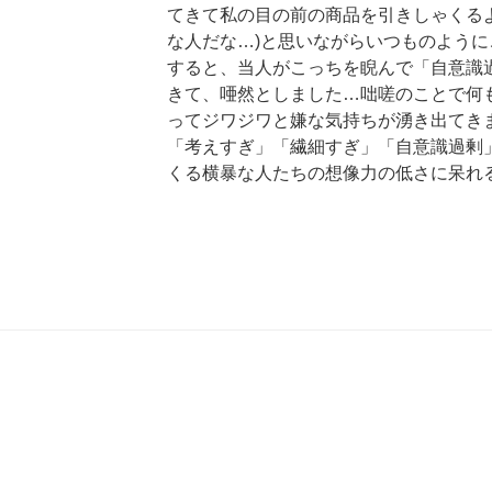
てきて私の目の前の商品を引きしゃくる
な人だな…)と思いながらいつものよう
すると、当人がこっちを睨んで「自意識
きて、唖然としました…咄嗟のことで何
ってジワジワと嫌な気持ちが湧き出てき
「考えすぎ」「繊細すぎ」「自意識過剰
くる横暴な人たちの想像力の低さに呆れ