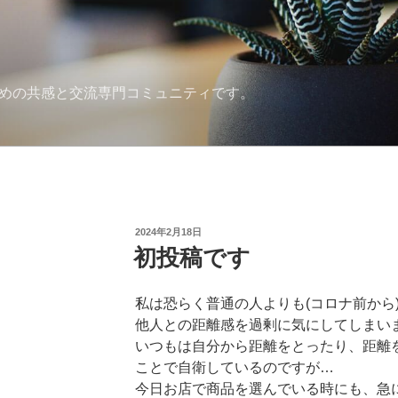
ための共感と交流専門コミュニティです。
投
2024年2月18日
稿
初投稿です
日:
私は恐らく普通の人よりも(コロナ前から
他人との距離感を過剰に気にしてしまい
いつもは自分から距離をとったり、距離
ことで自衛しているのですが…
今日お店で商品を選んでいる時にも、急に