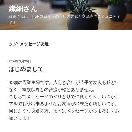
コ
繊細さん
ン
繊細さんは、HSP気質な人のための共感と交流専門コミュニティ
テ
です。
ン
ツ
へ
タグ: メッセージ友達
ス
キ
ッ
投
2024年3月29日
プ
稿
はじめまして
日:
45歳の専業主婦です。人付き合いが苦手で友人も殆どい
なく、家族以外との合流が殆どありません。
こちらでメッセージのやりとりで仲良くなり、いつかリ
アルでお茶出来るようなお友達が出来たら嬉しいです。
同じような境遇の方、まずはメッセージからよろしくお
願いします