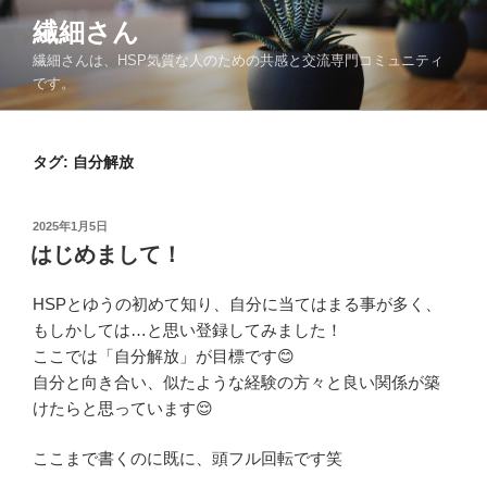
コ
繊細さん
ン
繊細さんは、HSP気質な人のための共感と交流専門コミュニティ
テ
です。
ン
ツ
へ
タグ: 自分解放
ス
キ
ッ
投
2025年1月5日
プ
稿
はじめまして！
日:
HSPとゆうの初めて知り、自分に当てはまる事が多く、
もしかしては…と思い登録してみました！
ここでは「自分解放」が目標です😊
自分と向き合い、似たような経験の方々と良い関係が築
けたらと思っています😌
ここまで書くのに既に、頭フル回転です笑