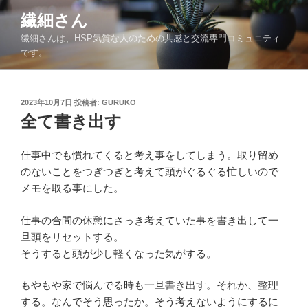
コ
繊細さん
ン
繊細さんは、HSP気質な人のための共感と交流専門コミュニティ
テ
です。
ン
ツ
へ
投
2023年10月7日
投稿者:
GURUKO
ス
稿
全て書き出す
キ
日:
ッ
仕事中でも慣れてくると考え事をしてしまう。取り留め
プ
のないことをつぎつぎと考えて頭がぐるぐる忙しいので
メモを取る事にした。
仕事の合間の休憩にさっき考えていた事を書き出して一
旦頭をリセットする。
そうすると頭が少し軽くなった気がする。
もやもや家で悩んでる時も一旦書き出す。それか、整理
する。なんでそう思ったか。そう考えないようにするに