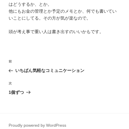
はどうするか、とか。
他にもお金の管理とか予定のメモとか、何でも書いてい
いことにしてる。その方が気が楽なので。
頭が考え事で重い人は書き出すのいいかもです。
投
前
前
稿
の
いちばん気軽なコミュニケーション
ナ
投
ビ
稿
次
次
ゲ
の
1個ずつ
投
ー
稿
シ
ョ
ン
Proudly powered by WordPress