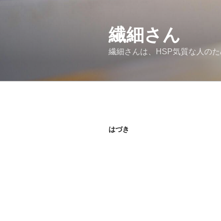
コ
ン
繊細さん
テ
ン
繊細さんは、HSP気質な人の
ツ
へ
ス
キ
ッ
プ
はづき