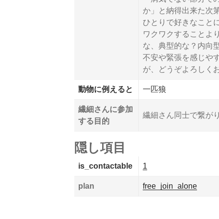
か」と納得出来た次
ひとりで好きなこと
ワクワクすることよ
な、典型的な？内向型
不安や緊張を感じや
が、どうぞよろしく
動物に例えると
一匹狼
繊細さんに参加
繊細さん同士で繋がり
する目的
隠し項目
is_contactable
1
plan
free_join_alone