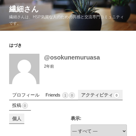
コ
繊細さん
ン
繊細さんは、HSP気質な人のための共感と交流専門コミュニティ
テ
です。
ン
ツ
へ
はづき
ス
キ
@osokunemuruasa
ッ
2年前
プ
プロフィール
Friends
アクティビティ
1
0
0
投稿
0
表示:
個人