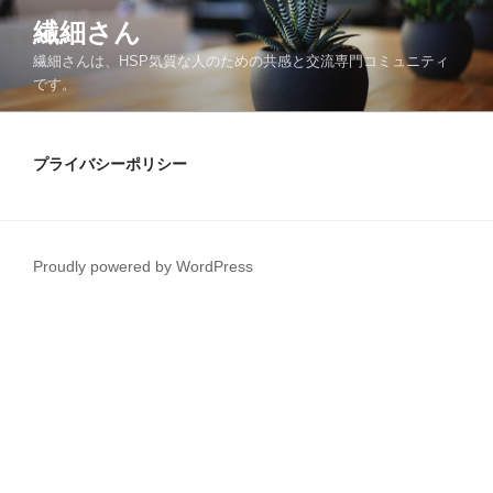
コ
繊細さん
ン
繊細さんは、HSP気質な人のための共感と交流専門コミュニティ
テ
です。
ン
ツ
へ
プライバシーポリシー
ス
キ
ッ
プ
Proudly powered by WordPress