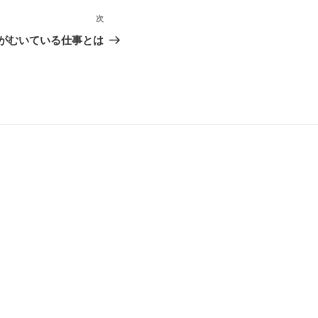
次
次
の
がむいている仕事とは
投
稿