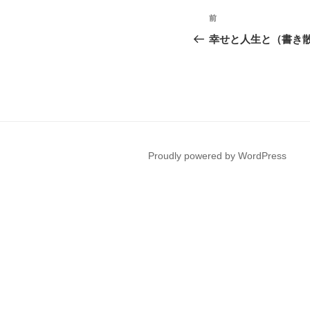
投
前
前
稿
の
幸せと人生と（書き
投
ナ
稿
ビ
ゲ
ー
Proudly powered by WordPress
シ
ョ
ン