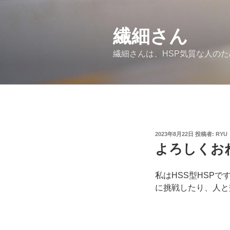
コ
ン
繊細さん
テ
ン
繊細さんは、HSP気質な人の
ツ
へ
ス
キ
ッ
プ
投
2023年8月22日
投稿者:
RYU
稿
よろしくお
日:
私はHSS型HSP
に挑戦したり、人と