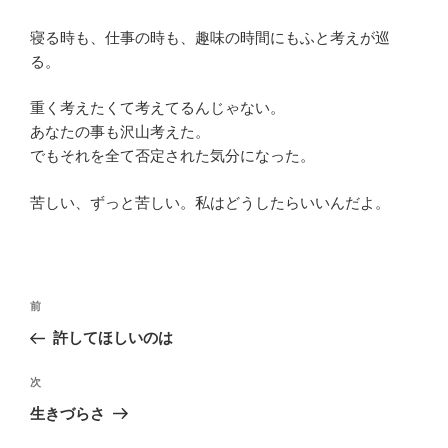
寝る時も、仕事の時も、趣味の時間にもふと考えが巡
る。
重く考えたくて考えてるんじゃない。
あなたの事も沢山考えた。
でもそれを全て否定された気分になった。
苦しい、ずっと苦しい。私はどうしたらいいんだよ。
投
前
前
稿
の
許してほしいのは
ナ
投
ビ
稿
次
次
ゲ
の
生きづらさ
投
ー