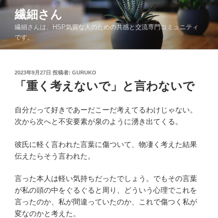
コ
繊細さん
ン
繊細さんは、HSP気質な人のための共感と交流専門コミュニティ
テ
です。
ン
ツ
へ
投
2023年9月27日
投稿者:
GURUKO
ス
稿
「重く考えないで」と言わないで
キ
日:
ッ
自分だって好きであーだこーだ考えてるわけじゃない。
プ
次から次へと不安要素が泉のように湧き出てくる。
彼氏に軽く言われた言葉に傷ついて、物凄く考えた結果
伝えたらそう言われた。
言った本人は軽い気持ちだったでしょう。でもその言葉
が私の頭の中をぐるぐると周り、どういう心理でこれを
言ったのか、私が間違っていたのか、これで傷つく私が
変なのかと考えた。