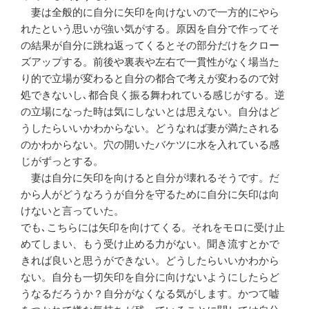
妻は全般的に自分に矢印を向けないので一方的にやら
れたという思いが強い気がする。原因を自分で作ってそ
の結果が自分に跳ね返ってくるとその部分だけをクロー
ズアップする。前後や裏表や左右で一貫性がなく場当た
り的で立場が変わると自分の都合で考えが変わるので対
処できないし､都合良く振る舞われている感じがする。逆
の立場になった時は気にしないとは思えない。自分はど
うしたらいいかわからない。どうなれば妻が満たされる
のかわからない。穴の開いたバケツに水を入れている感
じがずっとする。
妻は自分に矢印を向けると自分が壊れるそうです。だ
から人がどうなろうが自分を守るために自分に矢印は向
けないと言っていた。
でも､こちらには矢印を向けてくる。それをモロに受け止
めてしまい、もう受け止める力がない。聞き流すとかで
きれば良いと思うができない。どうしたらいいかわから
ない。自分も一切矢印を自分に向けないようにしたらど
うなるだろうか？自分がなくなる気がします。かつて嘘