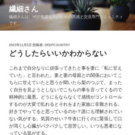
コ
繊細さん
ン
繊細さんは、HSP気質な人のための共感と交流専門コミュニティ
テ
です。
ン
ツ
へ
投
2023年11月5日
投稿者:
DEEPCOUNTRY
ス
稿
どうしたらいいかわからない
キ
日:
ッ
これまで自分なりに頑張ってきたと事を妻に「私に甘え
プ
ていた」と言われた。妻と妻の母親との関係においてこ
ちらに甘えていたと思うか聞いたら梨のつぶて。まった
く自分を見ようとしないでこちらの事を言ってくるので
精神的に最悪。どうにもならなくて感情がコントロール
するのが大変で乱れるとそれをまた家族に非難される。
好きでやってると思っているのか？誰にも理解されてい
ない気がする。気質のせい？牛舎に行くのに緊張して口
が渇くし心臓がバクバクして息苦しい。いつも悪者にな
っている気がする。