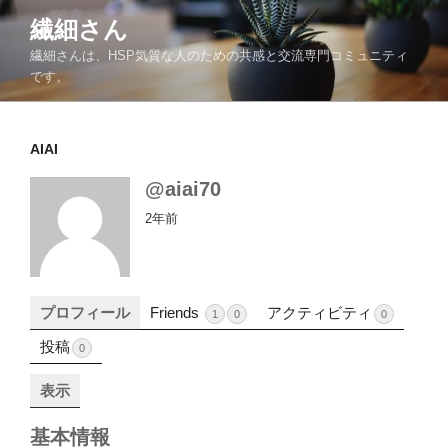
コ
繊細さん
ン
繊細さんは、HSP気質な人のための共感と交流専門コミュニティ
テ
です。
ン
ツ
へ
AIAI
ス
キ
@aiai70
ッ
2年前
プ
プロフィール
Friends
アクティビティ
1
0
0
投稿
0
表示
基本情報