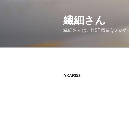
コ
ン
繊細さん
テ
ン
繊細さんは、HSP気質な人の
ツ
へ
ス
キ
ッ
プ
AKARI52