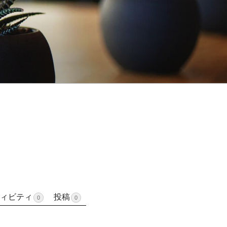
ィビティ
投稿
0
0