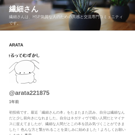
コ
繊細さん
ン
繊細さんは、HSP気質な人のための共感と交流専門コミュニティ
テ
です。
ン
ツ
へ
ARATA
ス
キ
ッ
プ
@arata221875
1年前
初投稿です。最近「繊細さんの本」をたまたまた読み、自分は繊細なん
だと少し前向きになれました。自分はネガティヴで暗い人間だとマイナ
スに捉えてましたが、繊細な人間だとこの本を読み気づくことができま
した！ 色んな方と繋がれることを楽しみに始めました！よろしくお願い