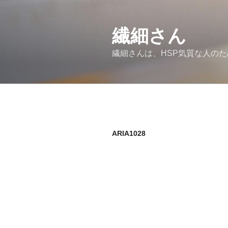
コ
ン
繊細さん
テ
ン
繊細さんは、HSP気質な人の
ツ
へ
ス
キ
ッ
プ
ARIA1028