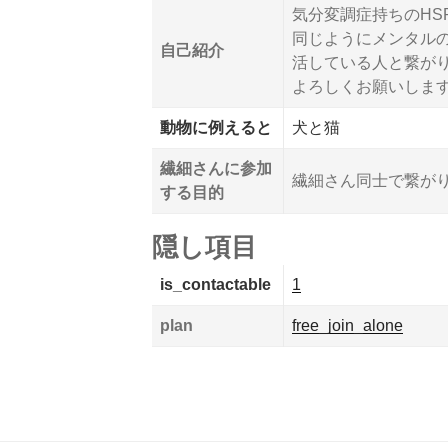
気分変調症持ちのHS
同じようにメンタル
自己紹介
活している人と繋が
よろしくお願いしま
動物に例えると
犬と猫
繊細さんに参加
繊細さん同士で繋がり
する目的
隠し項目
is_contactable
1
plan
free_join_alone