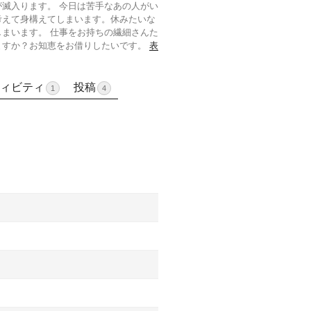
滅入ります。 今日は苦手なあの人がい
考えて身構えてしまいます。休みたいな
まいます。 仕事をお持ちの繊細さんた
ますか？お知恵をお借りしたいです。
表
ィビティ
投稿
1
4