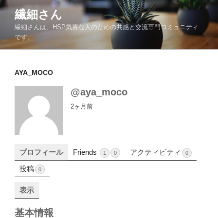
コ
繊細さん
ン
繊細さんは、HSP気質な人のための共感と交流専門コミュニティ
テ
です。
ン
ツ
へ
AYA_MOCO
ス
キ
@aya_moco
ッ
2ヶ月前
プ
プロフィール
Friends
アクティビティ
1
0
0
投稿
0
表示
基本情報