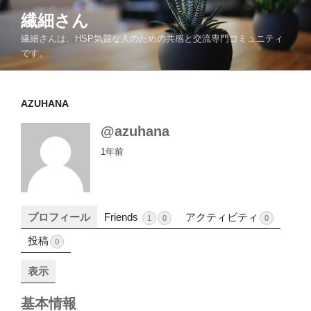
コ
繊細さん
ン
繊細さんは、HSP気質な人のための共感と交流専門コミュニティ
テ
です。
ン
ツ
へ
AZUHANA
ス
キ
@azuhana
ッ
1年前
プ
プロフィール
Friends
アクティビティ
1
0
0
投稿
0
表示
基本情報