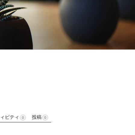
ィビティ
投稿
0
0