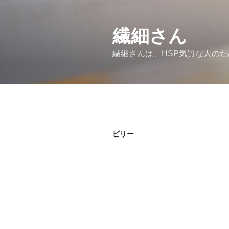
コ
ン
繊細さん
テ
ン
繊細さんは、HSP気質な人の
ツ
へ
ス
キ
ッ
プ
ビリー