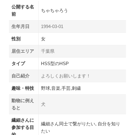
公開する名
ちゃちゃろう
前
生年月日
1994-03-01
性別
女
居住エリア
千葉県
タイプ
HSS型のHSP
自己紹介
よろしくお願いします！
趣味・特技
野球,音楽,手芸,刺繍
動物に例え
犬
ると
繊細さんに
繊細さん同士で繋がりたい, 自分を知り
参加する目
たい
的