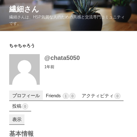
コ
繊細さん
ン
繊細さんは、HSP気質な人のための共感と交流専門コミュニティ
テ
です。
ン
ツ
へ
ちゃちゃろう
ス
キ
@chata5050
ッ
1年前
プ
プロフィール
Friends
アクティビティ
1
0
0
投稿
0
表示
基本情報