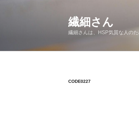
コ
ン
繊細さん
テ
ン
繊細さんは、HSP気質な人の
ツ
へ
ス
キ
ッ
プ
CODE0227