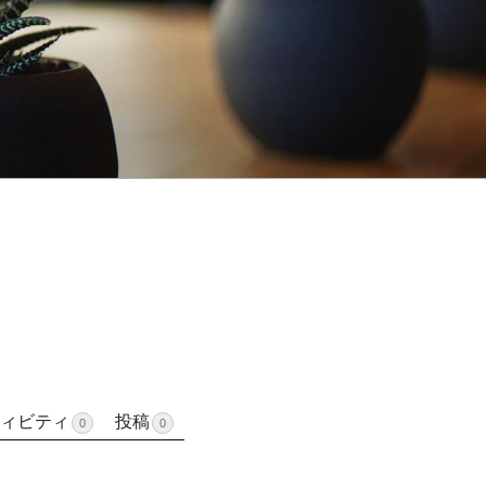
ィビティ
投稿
0
0