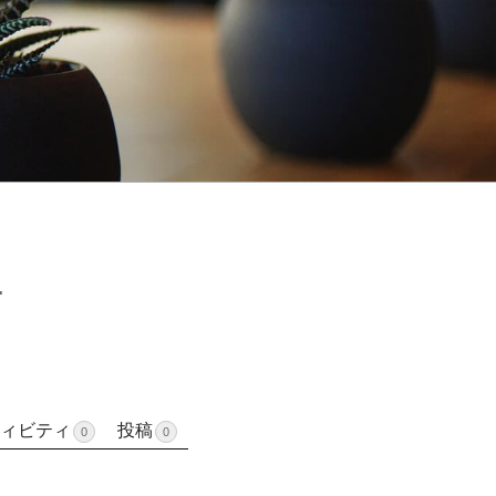
r
ィビティ
投稿
0
0