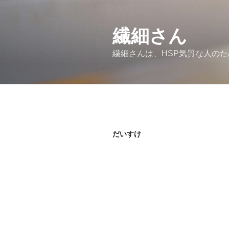
コ
ン
繊細さん
テ
ン
繊細さんは、HSP気質な人の
ツ
へ
ス
キ
ッ
プ
だいすけ