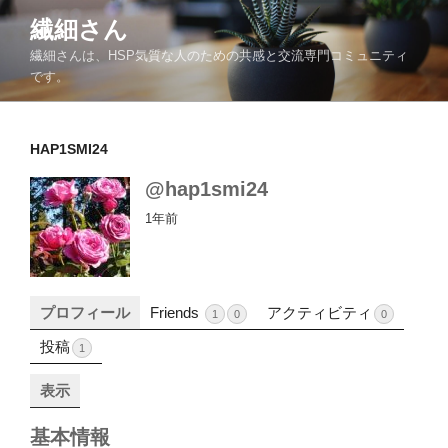
コ
繊細さん
ン
繊細さんは、HSP気質な人のための共感と交流専門コミュニティ
テ
です。
ン
ツ
へ
HAP1SMI24
ス
キ
@hap1smi24
ッ
1年前
プ
プロフィール
Friends
アクティビティ
1
0
0
投稿
1
表示
基本情報