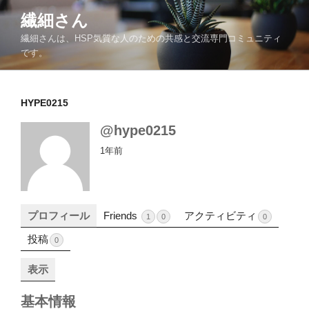
コ
繊細さん
ン
繊細さんは、HSP気質な人のための共感と交流専門コミュニティ
テ
です。
ン
ツ
へ
HYPE0215
ス
キ
@hype0215
ッ
1年前
プ
プロフィール
Friends
アクティビティ
1
0
0
投稿
0
表示
基本情報