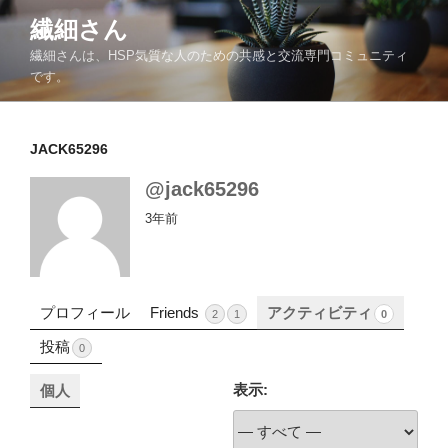
コ
繊細さん
ン
繊細さんは、HSP気質な人のための共感と交流専門コミュニティ
テ
です。
ン
ツ
へ
JACK65296
ス
キ
@jack65296
ッ
3年前
プ
プロフィール
Friends
アクティビティ
2
1
0
投稿
0
表示:
個人