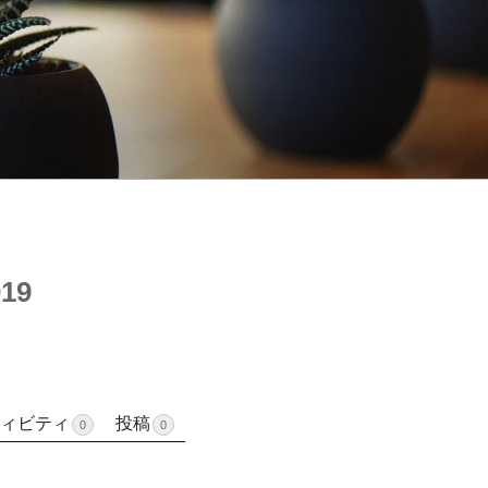
19
ィビティ
投稿
0
0