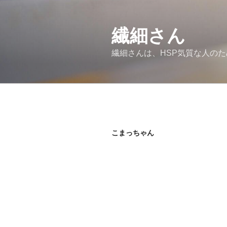
コ
ン
繊細さん
テ
ン
繊細さんは、HSP気質な人の
ツ
へ
ス
キ
ッ
プ
こまっちゃん