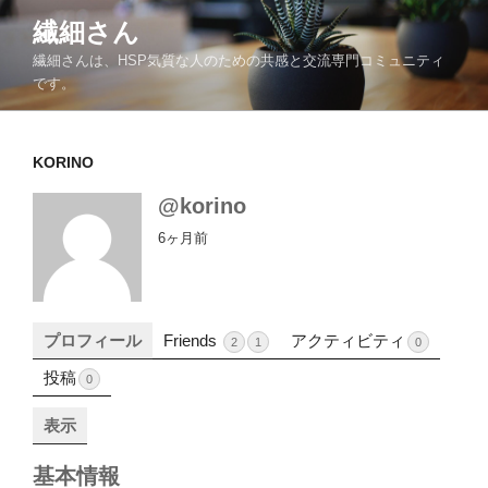
コ
繊細さん
ン
繊細さんは、HSP気質な人のための共感と交流専門コミュニティ
テ
です。
ン
ツ
へ
KORINO
ス
キ
@korino
ッ
6ヶ月前
プ
プロフィール
Friends
アクティビティ
2
1
0
投稿
0
表示
基本情報