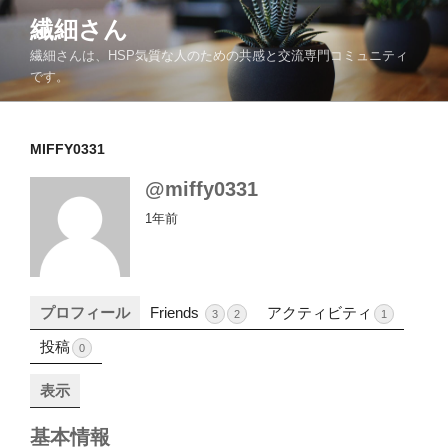
コ
繊細さん
ン
繊細さんは、HSP気質な人のための共感と交流専門コミュニティ
テ
です。
ン
ツ
へ
MIFFY0331
ス
キ
@miffy0331
ッ
1年前
プ
プロフィール
Friends
アクティビティ
3
2
1
投稿
0
表示
基本情報