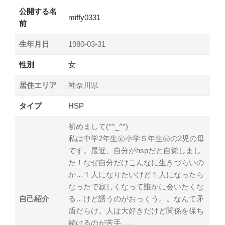
公開する名
miffy0331
前
生年月日
1980-03-31
性別
女
居住エリア
神奈川県
タイプ
HSP
初めまして(*^_^*)
私は中学2年生㊛小学５年生㊛の2児の母
です。最近、自分がhspだと自覚しまし
た！なぜ自分だけこんなに生きづらいの
か…１人になりたいけど１人になったら
なったで寂しくなって誰かに会いたくな
自己紹介
る…けど誘うのがおっくう。。なんて矛
盾だらけ。人は大好きだけど関係を保ち
続けるのが苦手。。