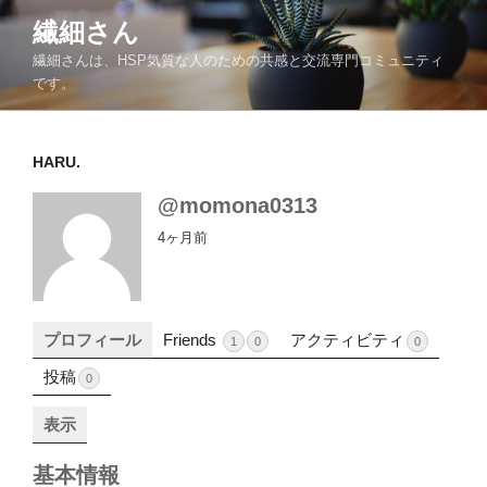
コ
繊細さん
ン
繊細さんは、HSP気質な人のための共感と交流専門コミュニティ
テ
です。
ン
ツ
へ
HARU.
ス
キ
@momona0313
ッ
4ヶ月前
プ
プロフィール
Friends
アクティビティ
1
0
0
投稿
0
表示
基本情報