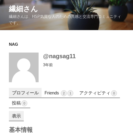
コ
繊細さん
ン
繊細さんは、HSP気質な人のための共感と交流専門コミュニティ
テ
です。
ン
ツ
へ
NAG
ス
キ
@nagsag11
ッ
3年前
プ
プロフィール
Friends
アクティビティ
2
1
0
投稿
0
表示
基本情報