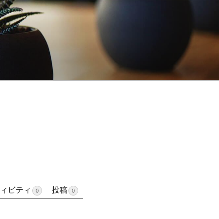
ィビティ
投稿
0
0