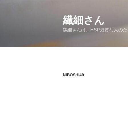
コ
ン
繊細さん
テ
ン
繊細さんは、HSP気質な人の
ツ
へ
ス
キ
ッ
プ
NIBOSHI49