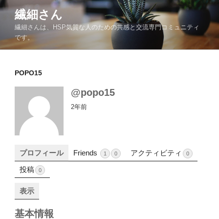
コ
繊細さん
ン
繊細さんは、HSP気質な人のための共感と交流専門コミュニティ
テ
です。
ン
ツ
へ
POPO15
ス
キ
@popo15
ッ
2年前
プ
プロフィール
Friends
アクティビティ
1
0
0
投稿
0
表示
基本情報