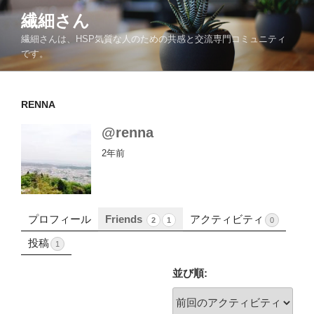
コ
繊細さん
ン
繊細さんは、HSP気質な人のための共感と交流専門コミュニティ
テ
です。
ン
ツ
へ
RENNA
ス
キ
@renna
ッ
2年前
プ
プロフィール
Friends
アクティビティ
2
1
0
投稿
1
並び順: