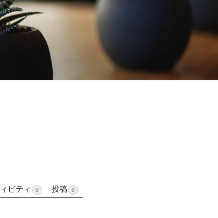
ィビティ
投稿
0
0