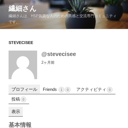
コ
繊細さん
ン
繊細さんは、HSP気質な人のための共感と交流専門コミュニティ
テ
です。
ン
ツ
へ
STEVECISEE
ス
キ
@stevecisee
ッ
2ヶ月前
プ
プロフィール
Friends
アクティビティ
1
0
0
投稿
0
表示
基本情報