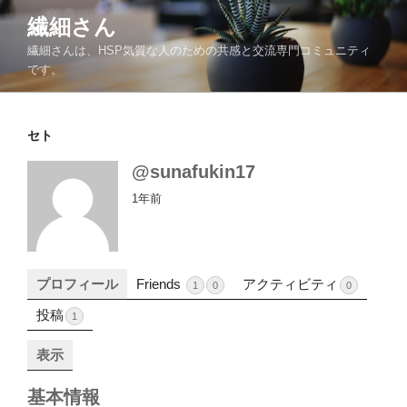
コ
繊細さん
ン
繊細さんは、HSP気質な人のための共感と交流専門コミュニティ
テ
です。
ン
ツ
へ
セト
ス
キ
@sunafukin17
ッ
1年前
プ
プロフィール
Friends
アクティビティ
1
0
0
投稿
1
表示
基本情報