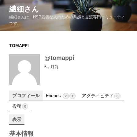
コ
繊細さん
ン
繊細さんは、HSP気質な人のための共感と交流専門コミュニティ
テ
です。
ン
ツ
へ
TOMAPPI
ス
キ
@tomappi
ッ
6ヶ月前
プ
プロフィール
Friends
アクティビティ
2
1
0
投稿
0
表示
基本情報