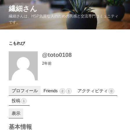
コ
繊細さん
ン
繊細さんは、HSP気質な人のための共感と交流専門コミュニティ
テ
です。
ン
ツ
へ
こもれび
ス
キ
@toto0108
ッ
2年前
プ
プロフィール
Friends
アクティビティ
2
1
0
投稿
1
表示
基本情報