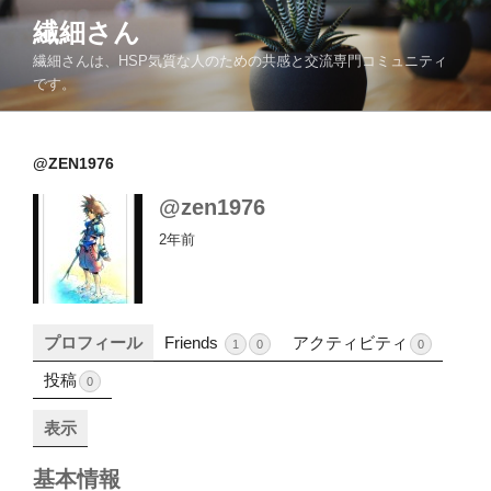
コ
繊細さん
ン
繊細さんは、HSP気質な人のための共感と交流専門コミュニティ
テ
です。
ン
ツ
へ
@ZEN1976
ス
キ
@zen1976
ッ
2年前
プ
プロフィール
Friends
アクティビティ
1
0
0
投稿
0
表示
基本情報