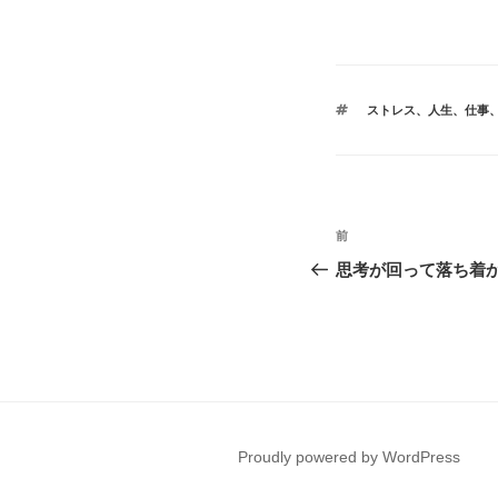
タ
ストレス
、
人生
、
仕事
グ
投
前
前
稿
の
思考が回って落ち着
投
ナ
稿
ビ
ゲ
ー
Proudly powered by WordPress
シ