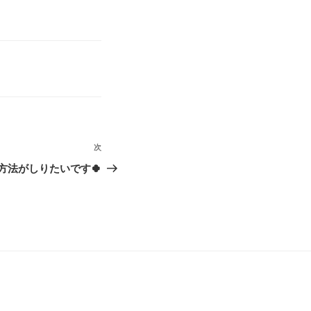
次
次
の
方法がしりたいです🍀
投
稿