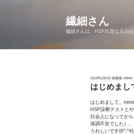
コ
ン
繊細さん
テ
ン
繊細さんは、HSP気質な人の
ツ
へ
ス
キ
ッ
プ
投
2022年2月4日
投稿者:
MIMO
稿
はじめまし
日:
はじめまして、mim
HSP診断テストと
社会人になってから
体調不良でした）、
うれしいです(#^.^#)