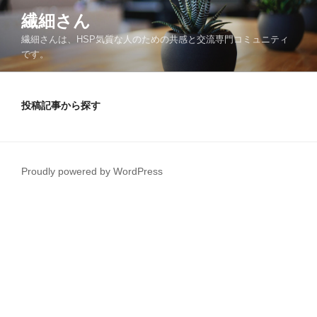
コ
繊細さん
ン
繊細さんは、HSP気質な人のための共感と交流専門コミュニティ
テ
です。
ン
ツ
へ
投稿記事から探す
ス
キ
ッ
プ
Proudly powered by WordPress