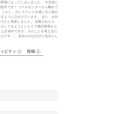
障害になってしまいました。 今月末に
化中です！ コールセンターから離れて
 しかし、少しストレスを感じると熱が
すように心がけています。 また、お付
ラだと発覚しました。 説教されたり、
ールしてきようとしたりで適応障害から
ようと計画中ですが、そのことを考えるだ
心です‥。 自分がのびのびと自分らし
ィビティ
投稿
4
0