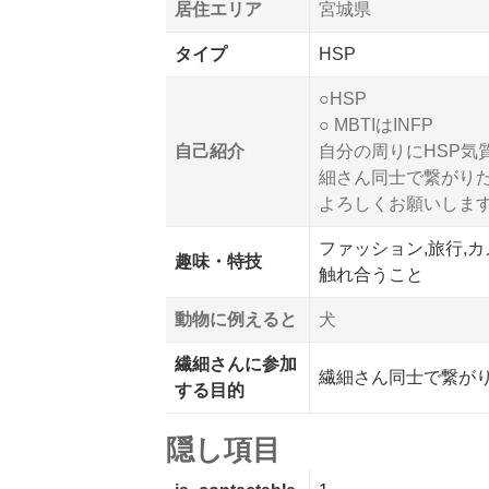
居住エリア
宮城県
タイプ
HSP
○HSP
○ MBTIはINFP
自己紹介
自分の周りにHSP気
細さん同士で繋がり
よろしくお願いしま
ファッション,旅行,カ
趣味・特技
触れ合うこと
動物に例えると
犬
繊細さんに参加
繊細さん同士で繋が
する目的
隠し項目