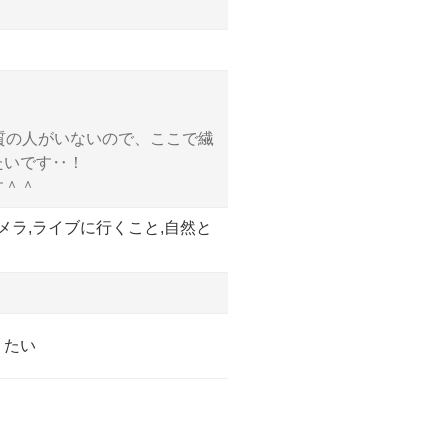
質の人がいないので、ここで繊
たいです‥！
す＾＾
メラ,ライブに行くこと,自然と
りたい