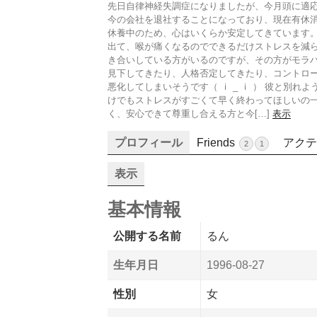
先日自律神経失調症になりましたが、今月頭に適応
今の会社を退社することになっており、現在有休消
休養中のため、心はいくらか安定してきています。
出て、喉が痛くなるのでできるだけストレスを減ら
き合いしている方がいるのですが、その方がモラハ
見下してきたり、人格否定してきたり、コントロ
悪化してしまいそうです（ ｉ _ ｉ ） 彼と別れ
けでもストレスがすごくて早く終わってほしいの一
く、安心できて尊重し合える方と今[…]
表示
プロフィール
Friends
アクテ
2
1
表示
基本情報
公開する名前
るん
生年月日
1996-08-27
性別
女