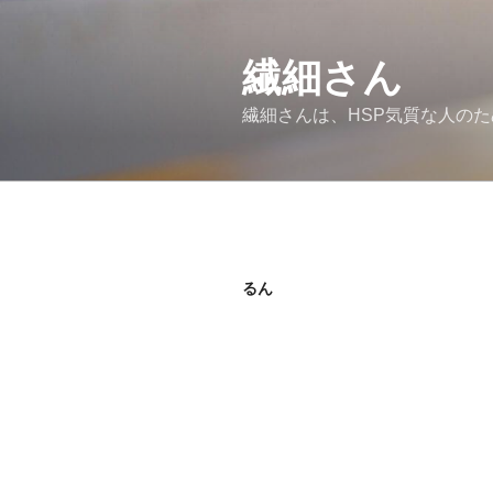
コ
ン
繊細さん
テ
ン
繊細さんは、HSP気質な人の
ツ
へ
ス
キ
ッ
プ
るん