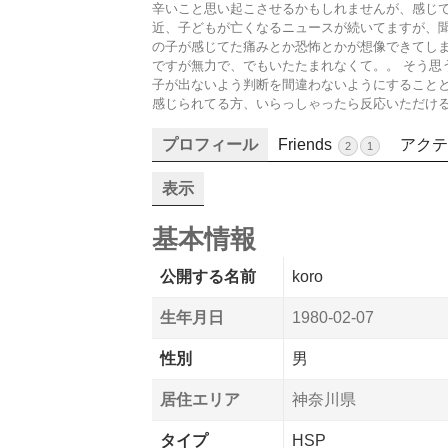
辛いこと思い起こさせるかもしれませんが、感じて
近、子どもが亡くなるニュースが続いてますが、聞
の子が感じてた痛みとか恐怖とかが想像できてしま
ですが無力で、でもいたたまれなくて。。 そう思
子が出ないよう判断を間違わないようにすることと
感じられてる方、いらっしゃったら反応いただけ
プロフィール
Friends
アクテ
2
1
表示
基本情報
公開する名前
koro
生年月日
1980-02-07
性別
男
居住エリア
神奈川県
タイプ
HSP