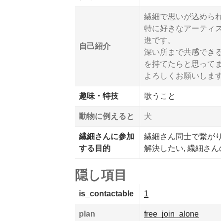
繊細で思いが込めら
特に好きなアーティ
進です。
自己紹介
深い所まで共感でき
を持てたらと思って
よろしくお願いしま
趣味・特技
歌うこと
動物に例えると
犬
繊細さんに参加
繊細さん同士で繋がりた
する目的
解決したい, 繊細さ
隠し項目
is_contactable
1
plan
free_join_alone