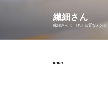
コ
ン
繊細さん
テ
ン
繊細さんは、HSP気質な人の
ツ
へ
ス
キ
ッ
プ
KORO