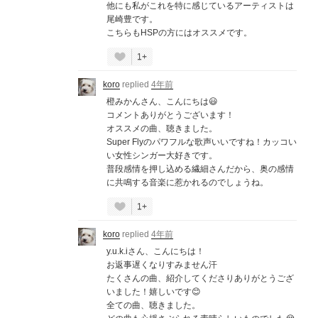
他にも私がこれを特に感じているアーティストは
尾崎豊です。
こちらもHSPの方にはオススメです。
1+
koro
replied
4年前
橙みかんさん、こんにちは😃
コメントありがとうございます！
オススメの曲、聴きました。
Super Flyのパワフルな歌声いいですね！カッコい
い女性シンガー大好きです。
普段感情を押し込める繊細さんだから、奥の感情
に共鳴する音楽に惹かれるのでしょうね。
1+
koro
replied
4年前
y.u.k.iさん、こんにちは！
お返事遅くなりすみません汗
たくさんの曲、紹介してくださりありがとうござ
いました！嬉しいです😊
全ての曲、聴きました。