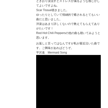
ときおり涙流すとストレスが減るような感じがし
てよいですよね。
Scar Tissue聴きました。
ゆったりとしていて情緖的で癒されるとてもいい
曲だと思いました。
洋楽はあまり詳しくないので教えてもらえてあり
がたいです！
Red Hot Chili Peppersの他の曲も聴いてみようと
思います。
お返しと言ってはなんですが私が最近泣いた曲で
す。ご興味があればどうぞ。
平沢進 Mermaid Song