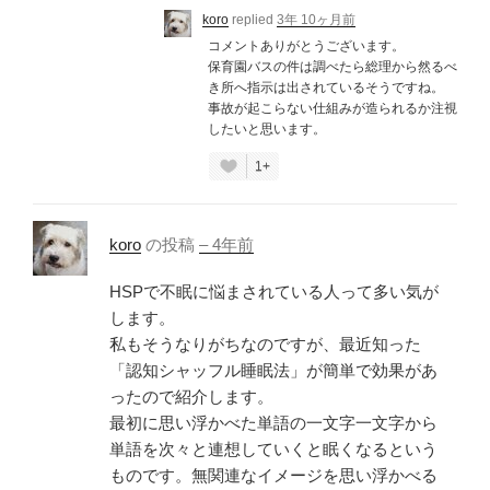
koro
replied
3年 10ヶ月前
コメントありがとうございます。
保育園バスの件は調べたら総理から然るべ
き所へ指示は出されているそうですね。
事故が起こらない仕組みが造られるか注視
したいと思います。
1+
koro
の投稿
–
4年前
HSPで不眠に悩まされている人って多い気が
します。
私もそうなりがちなのですが、最近知った
「認知シャッフル睡眠法」が簡単で効果があ
ったので紹介します。
最初に思い浮かべた単語の一文字一文字から
単語を次々と連想していくと眠くなるという
ものです。無関連なイメージを思い浮かべる