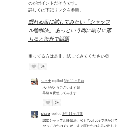
のがポイントだそうです。
詳しくは下記リンクを参照。
眠れぬ夜に試してみたい「シャッフ
ル睡眠法」 あっという間に眠りに落
ちると海外で話題
困ってる方は是非、試してみてください😊
3+
シャナ
replied
3年 11ヶ月前
ありがとうございます😁
早速今夜使ってみます
2+
charo
replied
3年 11ヶ月前
認知シャッフル睡眠法、私もYouTubeで見かけて
やってみたのですが、すぐ寝れたのを思い出しま