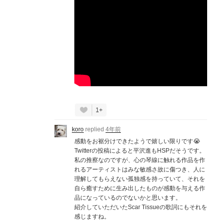
1+
koro
replied
4年前
感動をお裾分けできたようで嬉しい限りです😭
Twitterの投稿によると平沢進もHSPだそうです。
私の推察なのですが、心の琴線に触れる作品を作
れるアーティストはみな敏感さ故に傷つき、人に
理解してもらえない孤独感を持っていて、それを
自ら癒すために生み出したものが感動を与える作
品になっているのでないかと思います。
紹介していただいたScar Tissueの歌詞にもそれを
感じますね。