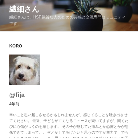
コ
繊細さん
ン
繊細さんは、HSP気質な人のための共感と交流専門コミュニティ
テ
です。
ン
ツ
へ
KORO
ス
キ
ッ
プ
@fija
4年前
辛いこと思い起こさせるかもしれませんが、感じてることを吐き出させ
てください。 最近、子どもが亡くなるニュースが続いてますが、聞くた
びに心傷がつくのを感じます。 その子が感じてた痛みとか恐怖とかが想
像できてしまって。。 何とかしてあげたいと思うのですが無力で、でも