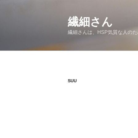
コ
ン
繊細さん
テ
ン
繊細さんは、HSP気質な人の
ツ
へ
ス
キ
ッ
プ
SUU