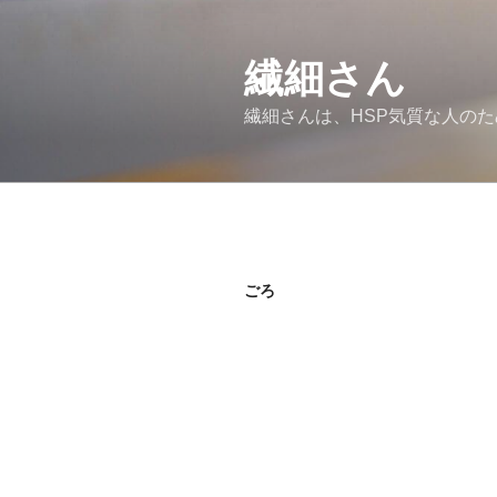
コ
ン
繊細さん
テ
ン
繊細さんは、HSP気質な人の
ツ
へ
ス
キ
ッ
プ
ごろ