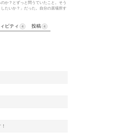
るのか？とずっと問うていたこと。そう
うしたいか？」だった。自分の居場所す
ィビティ
投稿
4
4
す！